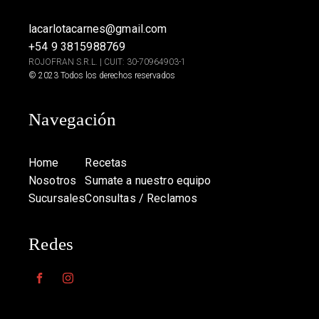
lacarlotacarnes@gmail.com
+54 9 3815988769
ROJOFRAN S.R.L. | CUIT: 30-70964903-1
© 2023 Todos los derechos reservados
Navegación
Home
Recetas
Nosotros
Sumate a nuestro equipo
Sucursales
Consultas / Reclamos
Redes