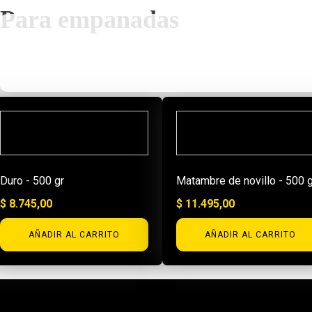
Para empanadas
Mostrando los 2 resultados
Duro - 500 gr
Matambre de novillo - 500 g
$
8.745,00
$
11.495,00
AÑADIR AL CARRITO
AÑADIR AL CARRITO