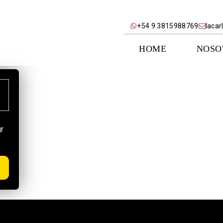
+54 9 3815988769
laca
HOME
NOSO
r