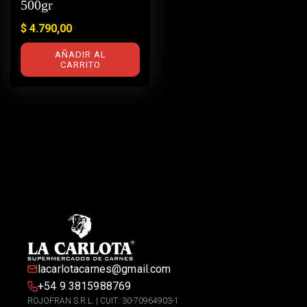
500gr
$
4.790,00
AÑADIR AL
CARRITO
lacarlotacarnes@gmail.com
+54 9 3815988769
ROJOFRAN S.R.L. | CUIT: 30-70964903-1